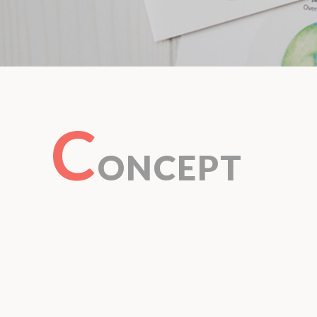
C
ONCEPT