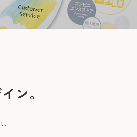
、
ザイン。
て、